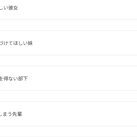
ほしい彼女
片づけてほしい妹
るを得ない部下
しまう先輩